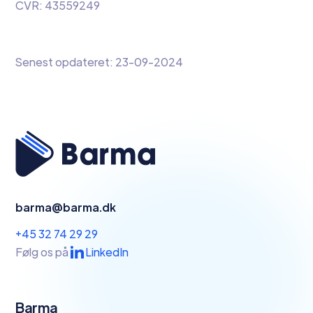
CVR: 43559249
Senest opdateret: 23-09-2024
barma@barma.dk
+45 32 74 29 29
Følg os på
LinkedIn
Barma