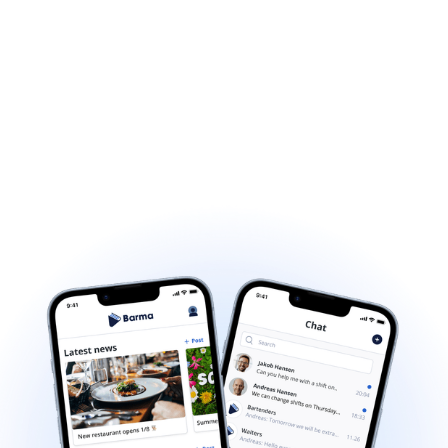
bunden med vores intuitive kursusbygger
Quiz og test dine medarbejderes viden
Gratis adgang til 375 skræddersyede og
certificerede hospitality kurser