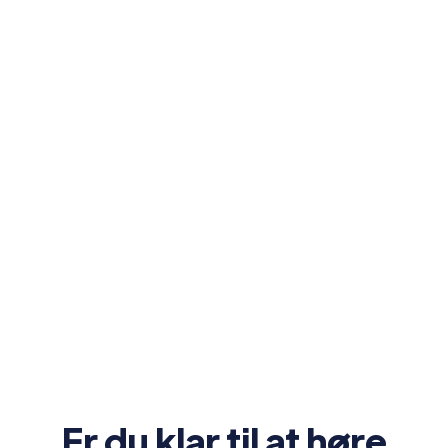
Samlet overblik over kommende vagter,
læring og virksomhedsnyheder
En-til-en og automatiske gruppechats
Direkte adgang til vagtplanen i appen.
Er du klar til at høre